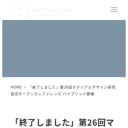
メ
イ
MENU
ン
コ
ン
テ
ン
ツ
へ
移
動
HOME
「終了しました」第26回マテリアルデザイン研究
協会オープンカンファレンス ハイブリッド開催
「終了しました」第26回マ