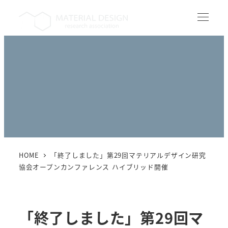
メ
イ
MENU
ン
コ
ン
テ
ン
ツ
へ
移
動
HOME
「終了しました」第29回マテリアルデザイン研究
協会オープンカンファレンス ハイブリッド開催
「終了しました」第29回マ